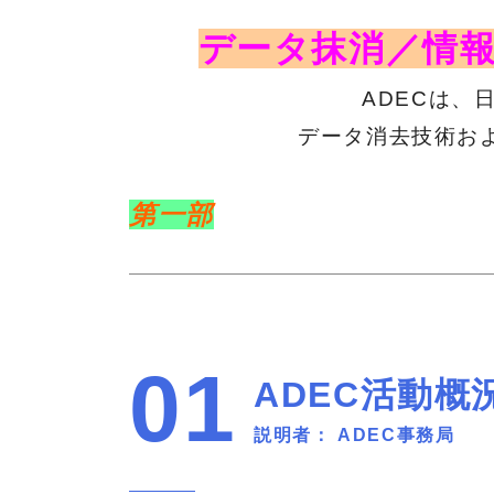
データ抹消／情報
ADECは、
データ消去技術お
第一部
01
ADEC活動概
説明者： ADEC事務局