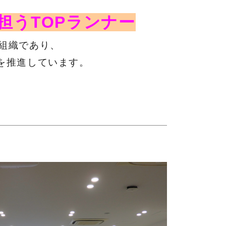
担うTOPランナー
す組織であり、
を推進しています。