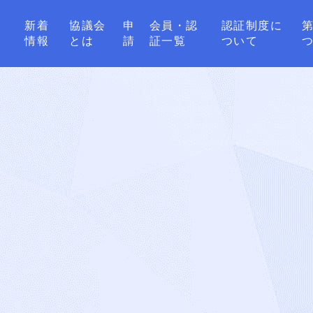
新着
協議会
申
会員・認
認証制度に
情報
とは
請
証一覧
ついて